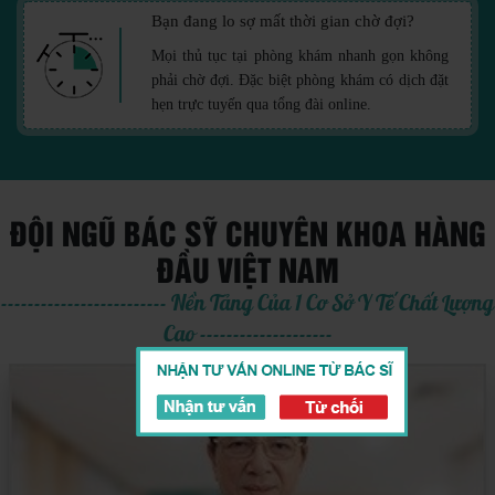
Bạn đang lo sợ mất thời gian chờ đợi?
Mọi thủ tục tại phòng khám nhanh gọn không
phải chờ đợi. Đặc biệt phòng khám có dịch đặt
hẹn trực tuyến qua tổng đài online.
ĐỘI NGŨ BÁC SỸ CHUYÊN KHOA HÀNG
ĐẦU VIỆT NAM
------------------------- Nền Tảng Của 1 Cơ Sở Y Tế Chất Lượng
Cao --------------------