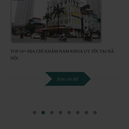
ĐỊA CHỈ KHÁM NAM KHOA UY TÍN TẠI HÀ NỘI –
PHÒNG KHÁM NAM HỌC 52 NGUYỄN TRÃI
Xem chi tiết