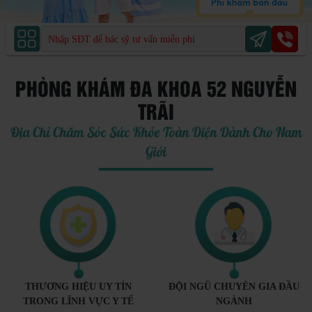
PHÒNG KHÁM ĐA KHOA 52 NGUYỄN
TRÃI
Địa Chỉ Chăm Sóc Sức Khỏe Toàn Diện Dành Cho Nam
Giới
THƯƠNG HIỆU UY TÍN
ĐỘI NGŨ CHUYÊN GIA ĐẦU
TRONG LĨNH VỰC Y TẾ
NGÀNH