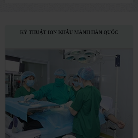
KỸ THUẬT ION KHÂU MẢNH HÀN QUỐC