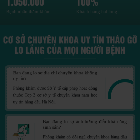
1.050.000
100%
Bệnh nhân thăm khám
Khách hàng hài lòng
CƠ SỞ CHUYÊN KHOA UY TÍN THÁO GỠ
LO LẮNG CỦA MỌI NGƯỜI BỆNH
Bạn đang lo sợ địa chỉ chuyên khoa không
uy tín?
Phòng khám được Sở Y tế cấp phép hoạt động
thuộc Top 3 cơ sở y tế chuyên khoa nam học
uy tín hàng đầu Hà Nội.
Bạn đang lo sợ ảnh hưởng đến khả năng
sinh sản?
Phòng khám có đội ngũ chuyên khoa hàng đầu