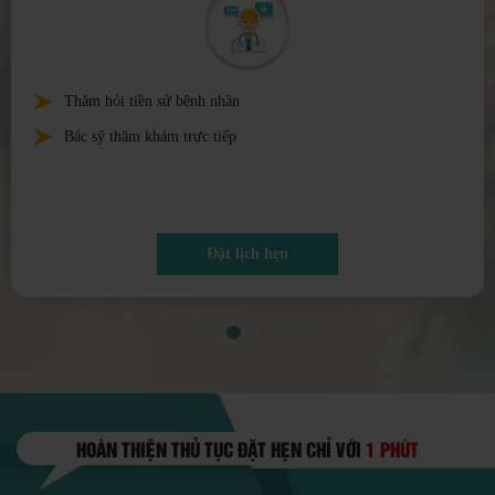
Tiến hành các xét nghiệm cận lâm sàng và siêu âm
Điều trị theo phác đồ của bác sỹ
Đặt lịch hẹn
HOÀN THIỆN THỦ TỤC ĐẶT HẸN CHỈ VỚI
1 PHÚT