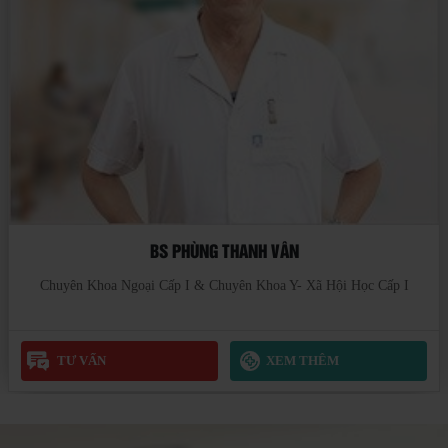
BS NGUYỄN ĐÌNH QUÝ
Chuyên Khoa Ngoại Cấp 1
TƯ VẤN
XEM THÊM