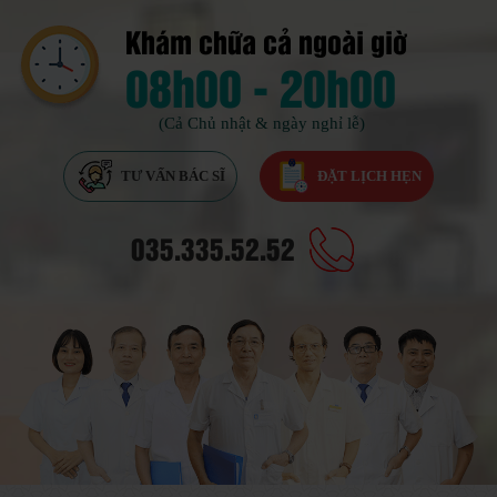
Khám chữa cả ngoài giờ
08h00 - 20h00
(Cả Chủ nhật & ngày nghỉ lễ)
TƯ VẤN BÁC SĨ
ĐẶT LỊCH HẸN
035.335.52.52