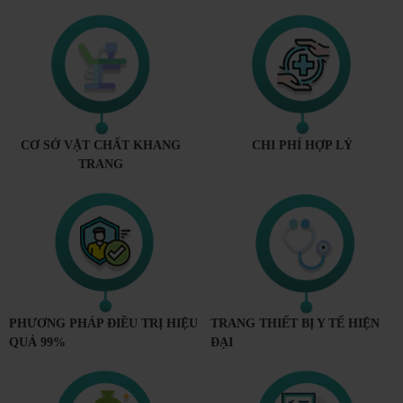
CƠ SỞ VẬT CHẤT KHANG
CHI PHÍ HỢP LÝ
TRANG
PHƯƠNG PHÁP ĐIỀU TRỊ HIỆU
TRANG THIẾT BỊ Y TẾ HIỆN
QUẢ 99%
ĐẠI