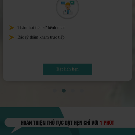
Tiến hành các xét nghiệm cận lâm sàng và siêu âm
Điều trị theo phác đồ của bác sỹ
Đặt lịch hẹn
HOÀN THIỆN THỦ TỤC ĐẶT HẸN CHỈ VỚI
1 PHÚT