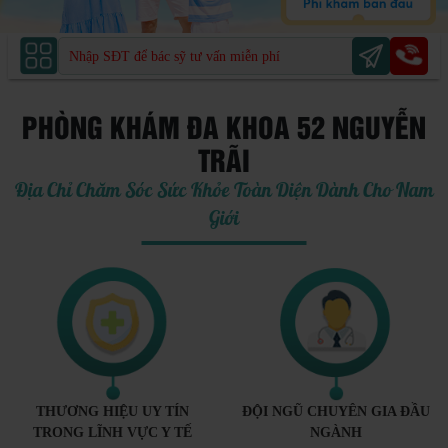
PHÒNG KHÁM ĐA KHOA 52 NGUYỄN
TRÃI
Địa Chỉ Chăm Sóc Sức Khỏe Toàn Diện Dành Cho Nam
Giới
THƯƠNG HIỆU UY TÍN
ĐỘI NGŨ CHUYÊN GIA ĐẦU
TRONG LĨNH VỰC Y TẾ
NGÀNH