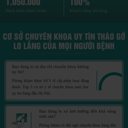
1.050.000
100%
Bệnh nhân thăm khám
Khách hàng hài lòng
CƠ SỞ CHUYÊN KHOA UY TÍN THÁO GỠ
LO LẮNG CỦA MỌI NGƯỜI BỆNH
Bạn đang lo sợ địa chỉ chuyên khoa không
uy tín?
Phòng khám được Sở Y tế cấp phép hoạt động
thuộc Top 3 cơ sở y tế chuyên khoa nam học
uy tín hàng đầu Hà Nội.
Bạn đang lo sợ ảnh hưởng đến khả năng
sinh sản?
Phòng khám có đội ngũ chuyên khoa hàng đầu