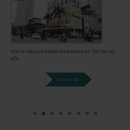
ĐỊA CHỈ KHÁM NAM KHOA UY TÍN TẠI HÀ NỘI –
PHÒNG KHÁM NAM HỌC 52 NGUYỄN TRÃI
Xem chi tiết