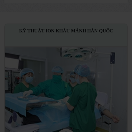
KỸ THUẬT ION KHÂU MẢNH HÀN QUỐC