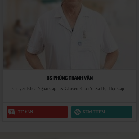
BS NGUYỄN ĐÌNH QUÝ
Chuyên Khoa Ngoại Cấp 1
TƯ VẤN
XEM THÊM