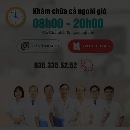
Khám chữa cả ngoài giờ
08h00 - 20h00
(Cả Chủ nhật & ngày nghỉ lễ)
TƯ VẤN BÁC SĨ
ĐẶT LỊCH HẸN
035.335.52.52