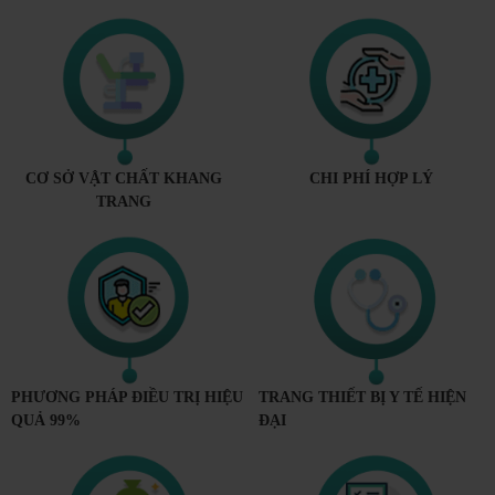
CƠ SỞ VẬT CHẤT KHANG
CHI PHÍ HỢP LÝ
TRANG
PHƯƠNG PHÁP ĐIỀU TRỊ HIỆU
TRANG THIẾT BỊ Y TẾ HIỆN
QUẢ 99%
ĐẠI