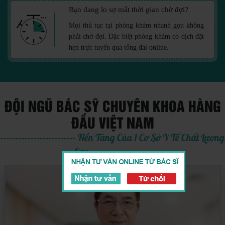
Bạn đang lo sợ mất thời gian chờ đợi?
Mọi thủ tục tại phòng khám nhanh gọn không
phải chờ đợi. Đặc biệt phòng khám có dịch đặt
hẹn trực tuyến qua tổng đài online.
ĐỘI NGŨ BÁC SỸ CHUYÊN KHOA HÀNG
ĐẦU VIỆT NAM
------------------------- Nền Tảng Của 1 Cơ Sở Y Tế Chất Lượng
Cao --------------------