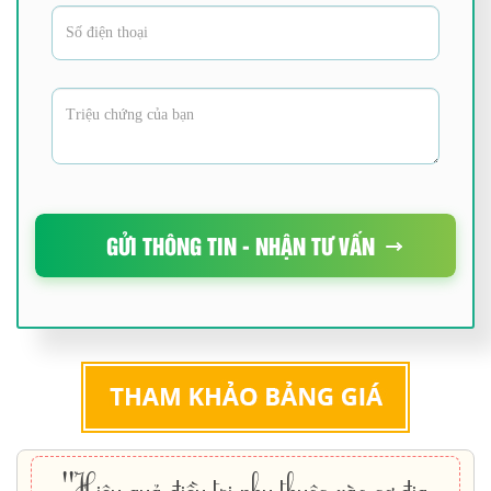
GỬI THÔNG TIN - NHẬN TƯ VẤN
"Hiệu quả điều trị phụ thuộc vào cơ địa