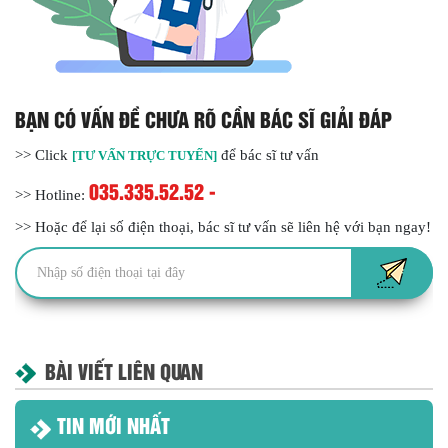
BẠN CÓ VẤN ĐỀ CHƯA RÕ CẦN BÁC SĨ GIẢI ĐÁP
>> Click
để bác sĩ tư vấn
[TƯ VẤN TRỰC TUYẾN]
035.335.52.52 -
>> Hotline:
>> Hoặc để lại số điện thoại, bác sĩ tư vấn sẽ liên hệ với bạn ngay!
BÀI VIẾT LIÊN QUAN
TIN MỚI NHẤT