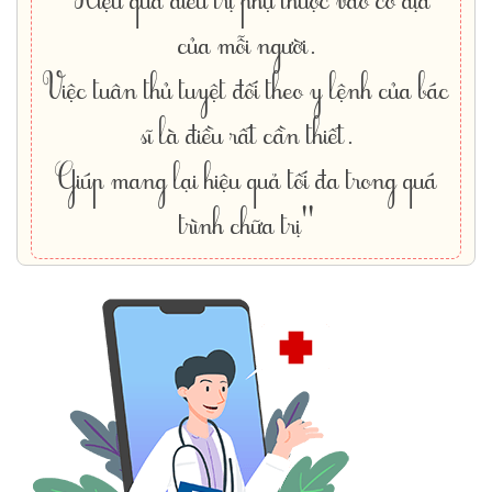
của mỗi người.
Việc tuân thủ tuyệt đối theo y lệnh của bác
sĩ là điều rất cần thiết.
Giúp mang lại hiệu quả tối đa trong quá
trình chữa trị"