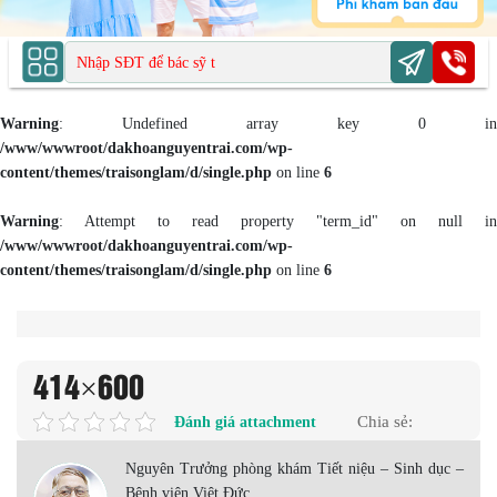
Warning
: Undefined array key 0 in
/www/wwwroot/dakhoanguyentrai.com/wp-
content/themes/traisonglam/d/single.php
on line
6
Warning
: Attempt to read property "term_id" on null in
/www/wwwroot/dakhoanguyentrai.com/wp-
content/themes/traisonglam/d/single.php
on line
6
414×600
Đánh giá attachment
Chia sẻ:
Nguyên Trưởng phòng khám Tiết niệu – Sinh dục –
Bệnh viện Việt Đức