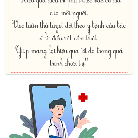
của mỗi người.
Việc tuân thủ tuyệt đối theo y lệnh của bác
sĩ là điều rất cần thiết.
Giúp mang lại hiệu quả tối đa trong quá
trình chữa trị"