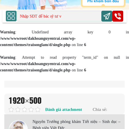
Warning
: Undefined array key 0 in
/www/wwwroot/dakhoanguyentrai.com/wp-
content/themes/traisonglam/d/single.php
on line
6
Warning
: Attempt to read property "term_id" on null in
/www/wwwroot/dakhoanguyentrai.com/wp-
content/themes/traisonglam/d/single.php
on line
6
1920×500
Đánh giá attachment
Chia sẻ:
Nguyên Trưởng phòng khám Tiết niệu – Sinh dục –
Bệnh viện Việt Đức