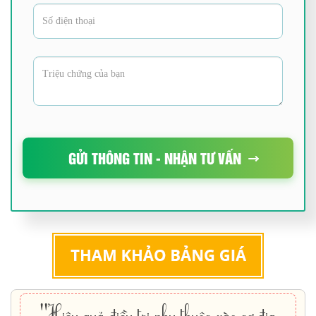
GỬI THÔNG TIN - NHẬN TƯ VẤN
"Hiệu quả điều trị phụ thuộc vào cơ địa