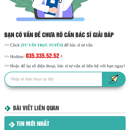
BẠN CÓ VẤN ĐỀ CHƯA RÕ CẦN BÁC SĨ GIẢI ĐÁP
>> Click
để bác sĩ tư vấn
[TƯ VẤN TRỰC TUYẾN]
035.335.52.52 -
>> Hotline:
>> Hoặc để lại số điện thoại, bác sĩ tư vấn sẽ liên hệ với bạn ngay!
BÀI VIẾT LIÊN QUAN
TIN MỚI NHẤT