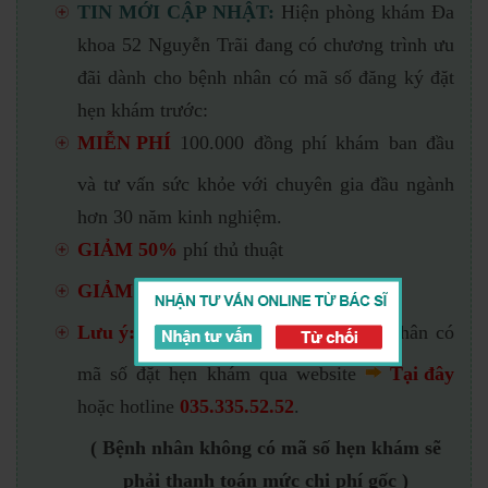
TIN MỚI CẬP NHẬT:
Hiện phòng khám Đa
khoa 52 Nguyễn Trãi đang có chương trình ưu
đãi dành cho bệnh nhân có mã số đăng ký đặt
hẹn khám trước:
MIỄN PHÍ
100.000 đồng phí khám ban đầu
và tư vấn sức khỏe với chuyên gia đầu ngành
hơn 30 năm kinh nghiệm.
GIẢM 50%
phí thủ thuật
GIẢM 30%
phí điều trị
Lưu ý:
Ưu đãi chỉ áp dụng cho bệnh nhân có
mã số đặt hẹn khám qua website
Tại đây
hoặc hotline
035.335.52.52
.
( Bệnh nhân không có mã số hẹn khám sẽ
phải thanh toán mức chi phí gốc )