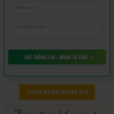
GỬI THÔNG TIN - NHẬN TƯ VẤN
"Hiệu quả điều trị phụ thuộc vào cơ địa