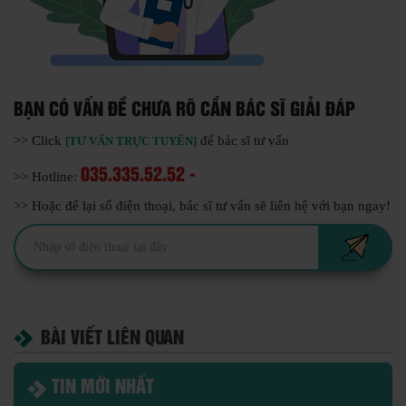
BẠN CÓ VẤN ĐỀ CHƯA RÕ CẦN BÁC SĨ GIẢI ĐÁP
>> Click
để bác sĩ tư vấn
[TƯ VẤN TRỰC TUYẾN]
035.335.52.52 -
>> Hotline:
>> Hoặc để lại số điện thoại, bác sĩ tư vấn sẽ liên hệ với bạn ngay!
BÀI VIẾT LIÊN QUAN
TIN MỚI NHẤT