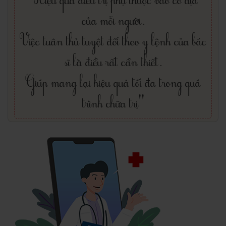
của mỗi người.
Việc tuân thủ tuyệt đối theo y lệnh của bác
sĩ là điều rất cần thiết.
Giúp mang lại hiệu quả tối đa trong quá
trình chữa trị"