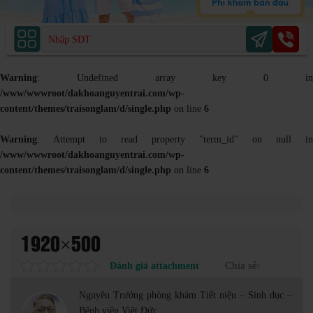
Warning
: Undefined array key 0 in
/www/wwwroot/dakhoanguyentrai.com/wp-
content/themes/traisonglam/d/single.php
on line
6
Warning
: Attempt to read property "term_id" on null in
/www/wwwroot/dakhoanguyentrai.com/wp-
content/themes/traisonglam/d/single.php
on line
6
1920×500
Đánh giá attachment
Chia sẻ:
Nguyên Trưởng phòng khám Tiết niệu – Sinh dục –
Bệnh viện Việt Đức