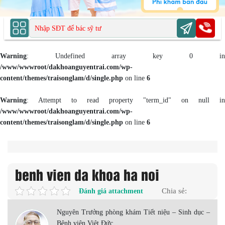
Warning
: Undefined array key 0 in
/www/wwwroot/dakhoanguyentrai.com/wp-
content/themes/traisonglam/d/single.php
on line
6
Warning
: Attempt to read property "term_id" on null in
/www/wwwroot/dakhoanguyentrai.com/wp-
content/themes/traisonglam/d/single.php
on line
6
benh vien da khoa ha noi
Đánh giá attachment
Chia sẻ:
Nguyên Trưởng phòng khám Tiết niệu – Sinh dục –
Bệnh viện Việt Đức