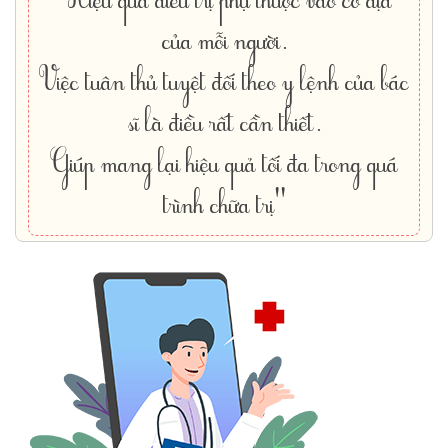
của mỗi người.
Việc tuân thủ tuyệt đối theo y lệnh của bác
sĩ là điều rất cần thiết.
Giúp mang lại hiệu quả tối đa trong quá
trình chữa trị"