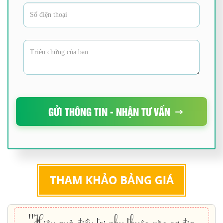
GỬI THÔNG TIN - NHẬN TƯ VẤN
"Hiệu quả điều trị phụ thuộc vào cơ địa