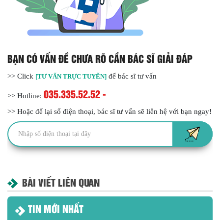
BẠN CÓ VẤN ĐỀ CHƯA RÕ CẦN BÁC SĨ GIẢI ĐÁP
>> Click
để bác sĩ tư vấn
[TƯ VẤN TRỰC TUYẾN]
035.335.52.52 -
>> Hotline:
>> Hoặc để lại số điện thoại, bác sĩ tư vấn sẽ liên hệ với bạn ngay!
BÀI VIẾT LIÊN QUAN
TIN MỚI NHẤT